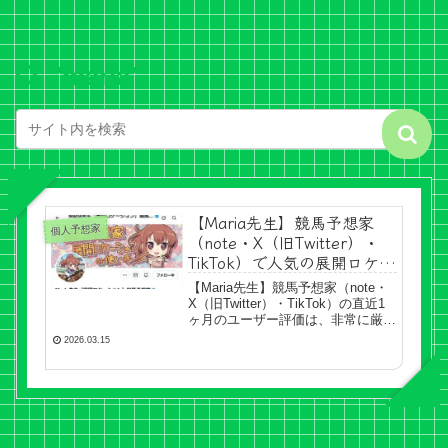
"maria"
【Maria先生】競馬予想家
個人予想家
（note・X（旧Twitter）・
TikTok）で人気の展開ロケー
ションとは｜2026年最新
【Maria先生】競馬予想家（note・
X（旧Twitter）・TikTok）の直近1
ヶ月のユーザー評価は、非常に厳し
い内容が目立ちます。的中報告の多
2026.03.15
くが「後出し」や「捏造」であると
疑われており、不的中時はスルーさ
れるという指摘が相次いでい...「口
コミと星評価をみる」