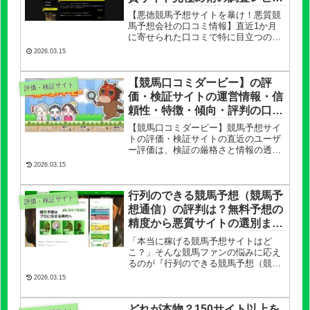
コミと星評価をみる」
ー｜2026年最新
【悪徳競馬予想サイトを暴け！悪質競
馬予想会社の口コミ情報】直近1か月
に寄せられた口コミで特に目立つのは
「甘い言葉で高額プランへ誘導する悪
2026.03.15
質業者の手口」への警告です。特に、
的中実績の捏造や、サポートを装った
強引な囲い込み被害の報告が急増して
【競馬口コミダービー】の評
評価・検証サイト
いるようです。一方で、賢い読者の皆
価・検証サイトの運営情報・信
様からは「無料予想の精度」で...「口
頼性・特徴・傾向・評判の口コ
コミと星評価をみる」
ミ調査｜2026年最新
【競馬口コミダービー】競馬予想サイ
トの評価・検証サイトの直近のユーザ
ー評価は、検証の厳格さと情報の透明
性が高く支持されています。特に、サ
2026.03.15
クラによる投稿を排除し、実際にサイ
トを利用したリアルな実績と口コミの
みを掲載する姿勢が信頼を集めていま
行列のできる競馬予想（競馬予
評価・検証サイト
す。直近では「ラクショープラス」や
想通信）の評判は？無料予想の
「THE裏モノ競馬」などの優...「口コ
精度から悪質サイトの選別まで
ミと星評価をみる」
徹底解説！2026年最新
「本当に稼げる競馬予想サイトはど
こ？」そんな競馬ファンの悩みに応え
るのが『行列のできる競馬予想（競馬
予想通信）』です。本サイトでは、膨
2026.03.15
大な数の予想サイトを自ら検証し、優
良・悪質を忖度なしで格付け。さら
に、毎日更新される無料予想や重賞レ
どれが本物？150サイト以上を