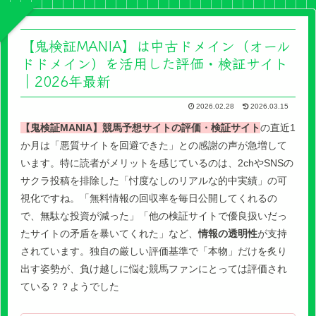
【鬼検証MANIA】は中古ドメイン（オール
ドドメイン）を活用した評価・検証サイト
｜2026年最新
2026.02.28
2026.03.15
【鬼検証MANIA】競馬予想サイトの評価・検証サイト
の直近1
か月は「悪質サイトを回避できた」との感謝の声が急増して
います。特に読者がメリットを感じているのは、2chやSNSの
サクラ投稿を排除した「忖度なしのリアルな的中実績」の可
視化ですね。「無料情報の回収率を毎日公開してくれるの
で、無駄な投資が減った」「他の検証サイトで優良扱いだっ
たサイトの矛盾を暴いてくれた」など、
情報の透明性
が支持
されています。独自の厳しい評価基準で「本物」だけを炙り
出す姿勢が、負け越しに悩む競馬ファンにとっては評価され
ている？？ようでした