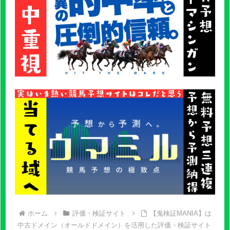
ホーム
評価・検証サイト
【鬼検証MANIA】は
中古ドメイン（オールドドメイン）を活用した評価・検証サイト