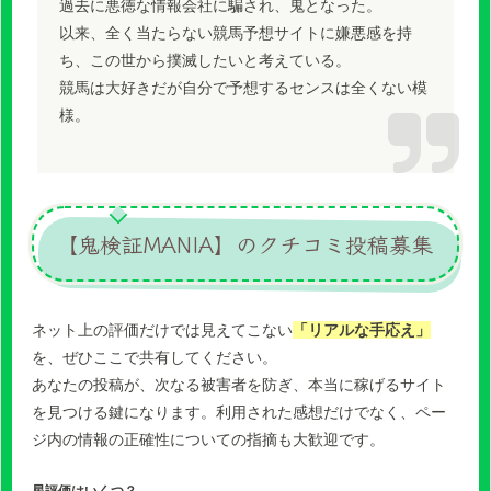
過去に悪徳な情報会社に騙され、鬼となった。
以来、全く当たらない競馬予想サイトに嫌悪感を持
ち、この世から撲滅したいと考えている。
競馬は大好きだが自分で予想するセンスは全くない模
様。
【鬼検証MANIA】のクチコミ投稿募集
ネット上の評価だけでは見えてこない
「リアルな手応え」
を、ぜひここで共有してください。
あなたの投稿が、次なる被害者を防ぎ、本当に稼げるサイト
を見つける鍵になります。利用された感想だけでなく、ペー
ジ内の情報の正確性についての指摘も大歓迎です。