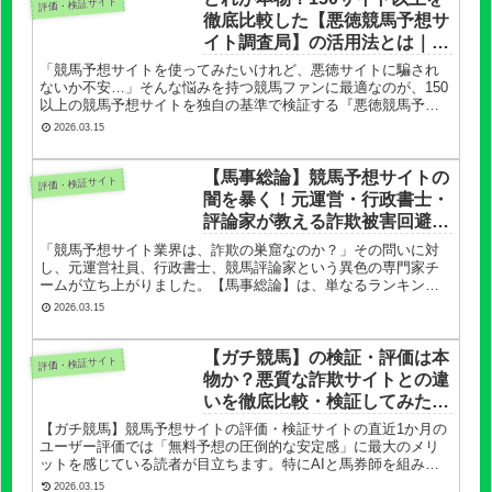
評価・検証サイト
ースの展望など、初心者からベテラン
徹底比較した【悪徳競馬予想サ
まで役立つ情報が満載です。今回は...
イト調査局】の活用法とは｜
「口コミと星評価をみる」
2026年最新
「競馬予想サイトを使ってみたいけれど、悪徳サイトに騙され
ないか不安…」そんな悩みを持つ競馬ファンに最適なのが、150
以上の競馬予想サイトを独自の基準で検証する『悪徳競馬予想
サイト調査局』です。悪徳競馬サイト調査局では、的中率や回
2026.03.15
収率などの実数値はもちろん、口コミの捏造調査や運営実態の
チェックまで徹底...「口コミと星評価をみる」
【馬事総論】競馬予想サイトの
評価・検証サイト
闇を暴く！元運営・行政書士・
評論家が教える詐欺被害回避の
極意｜2026年最新
「競馬予想サイト業界は、詐欺の巣窟なのか？」その問いに対
し、元運営社員、行政書士、競馬評論家という異色の専門家チ
ームが立ち上がりました。【馬事総論】は、単なるランキング
サイトではありません。内部を知り尽くした者だからこそ語れ
2026.03.15
る「悪徳サイトの騙しの手口」や、法律の観点から見た「返金
交渉の現実」まで、業...「口コミと星評価をみる」
【ガチ競馬】の検証・評価は本
評価・検証サイト
物か？悪質な詐欺サイトとの違
いを徹底比較・検証してみた｜
2026年最新
【ガチ競馬】競馬予想サイトの評価・検証サイトの直近1か月の
ユーザー評価では「無料予想の圧倒的な安定感」に最大のメリ
ットを感じている読者が目立ちます。特にAIと馬券師を組み合
わせたサイトの検証精度が高く「無料だけで数万〜数十万円単
2026.03.15