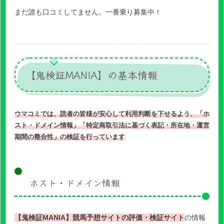
まだ誰も口コミしてません。一番乗り募集中！
【鬼検証MANIA】の基本情報
ウマコミでは、読者の皆様が安心して利用判断を下せるよう、「ホ
スト・ドメイン情報」「特定商取引法に基づく表記・所在地・運営
期間の整合性」の検証を行っています
ホスト・ドメイン情報
【鬼検証MANIA】競馬予想サイトの評価・検証サイト
の情報