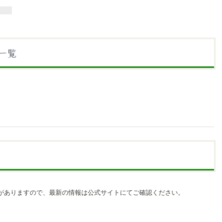
一覧
がありますので、最新の情報は公式サイトにてご確認ください。