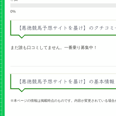
【悪徳競馬予想サイトを暴け】のクチコミ
まだ誰も口コミしてません。一番乗り募集中！
【悪徳競馬予想サイトを暴け】の基本情報
※本ページの情報は掲載時点のものです。内容が変更されている場合