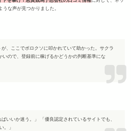
イトを暴け！悪質競馬予想会社の口コミ情報
に対して、ネッ
ような声が見つかりました。
トが、ここでボロクソに叩かれていて助かった。サクラ
かいので、登録前に稼げるかどうかの判断基準にな
ばいいか迷う。」 「優良認定されているサイトでも、
い。」