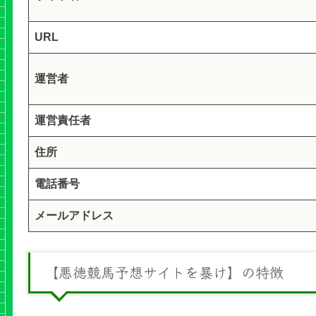
URL
運営者
運営責任者
住所
電話番号
メールアドレス
【悪徳競馬予想サイトを暴け】の特徴