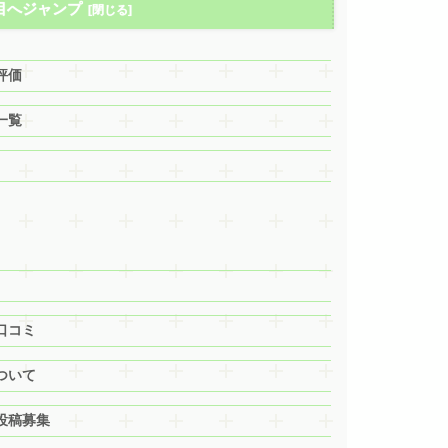
目へジャンプ
評価
一覧
口コミ
ついて
投稿募集