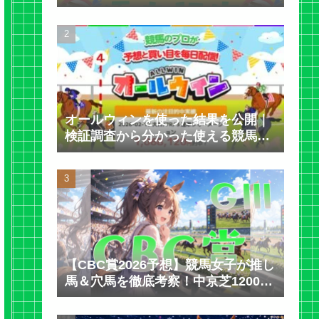
える競馬予想サイト
オールウィンを使った結果を公開｜
検証調査から分かった使える競馬予
想サイト
【CBC賞2026予想】競馬女子が推し
馬＆穴馬を徹底考察！中京芝1200m
の注目スプリント重賞♡