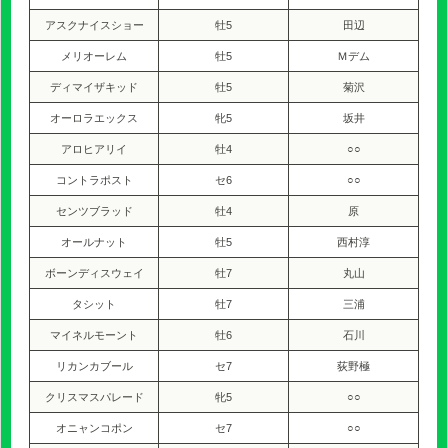
アスクナイスショー
牡5
田辺
メリオーレム
牡5
Ｍデム
ディマイザキッド
牡5
菊沢
オーロラエックス
牝5
坂井
アロヒアリイ
牡4
○○
コントラポスト
セ6
○○
センツブラッド
牡4
原
オールナット
牡5
西村淳
ボーンディスウェイ
牡7
丸山
タシット
牡7
三浦
マイネルモーント
牡6
石川
リカンカブール
セ7
荻野極
クリスマスパレード
牝5
○○
オニャンコポン
セ7
○○