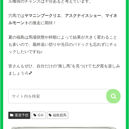
ル獲得のチャンスは十分あると考えています。
穴馬では
ヤマニンブークリエ
、
アスクナイスショー
、
マイネ
ルモーント
の激走に期待！
夏の福島は馬場状態や枠順によって結果が大きく変わること
も多いので、最終追い切りや当日のパドックも忘れずにチェ
ックしたいですね♪
皆さんもぜひ、自分だけの”推し馬”を見つけて七夕賞を楽しみ
ましょう🐴💕
重賞予想
GⅢ
福島競馬