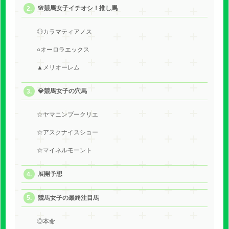
🌸競馬女子イチオシ！推し馬
◎カラマティアノス
○オーロラエックス
▲メリオーレム
💎競馬女子の穴馬
☆ヤマニンブークリエ
☆アスクナイスショー
☆マイネルモーント
展開予想
競馬女子の最終注目馬
◎本命