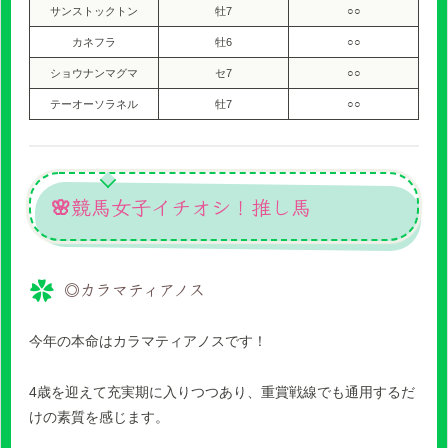
サンストックトン
牡7
○○
カネフラ
牡6
○○
ショウナンマグマ
セ7
○○
テーオーソラネル
牡7
○○
🌸競馬女子イチオシ！推し馬
◎カラマティアノス
今年の本命はカラマティアノスです！
4歳を迎えて充実期に入りつつあり、重賞戦線でも通用するだ
けの素質を感じます。