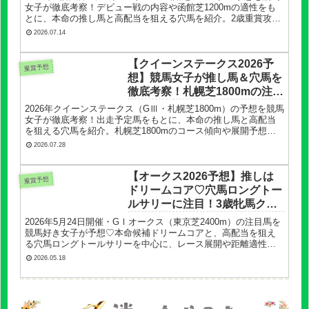
女子が徹底考察！デビュー戦の内容や函館芝1200mの適性をも
とに、本命の推し馬と高配当を狙える穴馬を紹介。2歳重賞攻略
に役立つ展開予想も掲載しています。
2026.07.14
【クイーンステークス2026予
重賞予想
想】競馬女子が推し馬＆穴馬を
徹底考察！札幌芝1800mの注目
牝馬重賞を攻略♡
2026年クイーンステークス（GⅢ・札幌芝1800m）の予想を競馬
女子が徹底考察！出走予定馬をもとに、本命の推し馬と高配当
を狙える穴馬を紹介。札幌芝1800mのコース傾向や展開予想、
馬券攻略のポイントも詳しく解説します。
2026.07.28
【オークス2026予想】推しは
重賞予想
ドリームコア♡穴馬ロングトー
ルサリーに注目！3歳牝馬クラ
シックを競馬女子が考察
2026年5月24日開催・GⅠオークス（東京芝2400m）の注目馬を
競馬好き女子が予想♡本命候補ドリームコアと、高配当を狙え
る穴馬ロングトールサリーを中心に、レース展開や距離適性を
わかりやすく紹介します！
2026.05.18