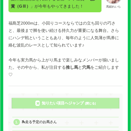
賞（GⅢ）
」が今年もやってきました！
馬組れいら
福島芝2000mは、小回りコースならではの立ち回りの巧さ
と、最後まで脚を使い続ける持久力が重要になる舞台。さら
にハンデ戦ということもあり、毎年のように人気薄が馬券に
絡む波乱のレースとして知られています♪
今年も実力馬から上がり馬まで楽しみなメンバーが揃いまし
た。その中から、私が注目する
推し馬
と
穴馬
をご紹介します
♡
知りたい項目へジャンプ
🏇走る予定のお馬さん