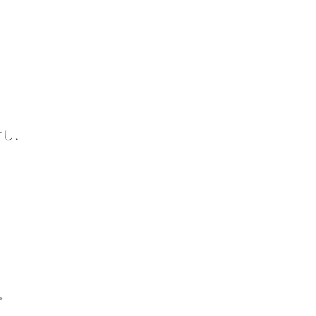
すし、
。