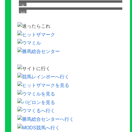
1800mの注目牝馬重賞を攻略♡
子が推し馬＆穴馬を徹底考察！新潟ダー
ト1800mの3歳ダート王決定戦♡