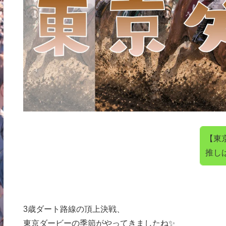
【東
推し
3歳ダート路線の頂上決戦、
東京ダービーの季節がやってきましたね✨