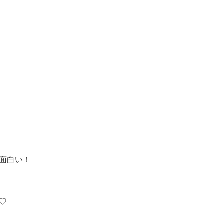
面白い！
♡