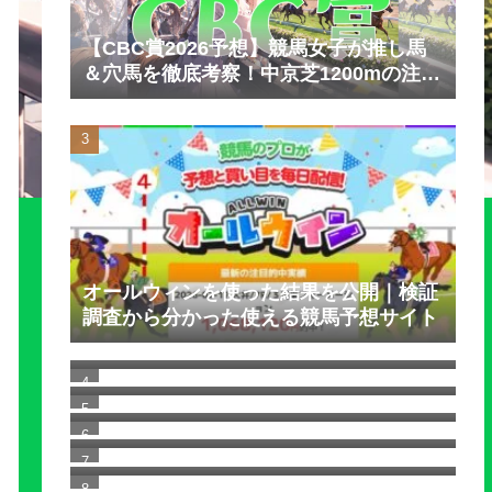
【CBC賞2026予想】競馬女子が推し馬
＆穴馬を徹底考察！中京芝1200mの注目
スプリント重賞♡
オールウィンを使った結果を公開｜検証
調査から分かった使える競馬予想サイト
【エルムステークス2026予想】競馬女子
が推し馬＆穴馬を徹底考察！札幌ダート
ウマくるを使った結果を公開｜検証調査
1700mの注目馬を紹介♡
から分かった本物の当たる優良予想サイ
Re:KEIBAを使った結果を公開｜検証調
ト
査から分かった使える競馬予想サイト
【札幌競馬場】コースの特徴や名物グル
メ・初心者におすすめの楽しみ方を徹底
【2026年4月更新】阿部辰巳の最新的中
ガイド
データ｜今、最も乗るべき競馬予想サイ
【クイーンステークス2026予想】競馬女
ト
子が推し馬＆穴馬を徹底考察！札幌芝
【レパードステークス2026予想】競馬女